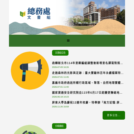
跳
到
主
要
內
容
區
塊
文書組公告
函轉新北市114年里鄰編組調整後新增里名譯寫對照表1
2026-07-09 16:26
份(如附件 1.公文 2.對照表)
走過森林的光影與足跡：臺大實驗林百年永續檔案特
2026-07-01 11:45
展，歡迎參觀。
嘉義市政府函送所轄行政區域、聚落、自然地理實體、
2026-07-01 11:40
具有地標意義公共設施及街道之標準地名清冊(如附件)
國家資通安全研究院自115年6月17日起變更聯絡地
乙份，請參考。
2026-06-18 10:23
址：10005臺北市中正區寶慶路25號7樓
屏東大學為慶祝12週年校慶，特舉辦「南方記憶:屏東
2025-11-26 15:59
學」線上檔案展，敬請點閱參觀。
更多公告...
分類連結