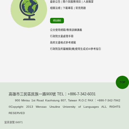
最新公告
|
簡介與服務項目
|
人員職掌
相關法規
|
下載專區
|
常見問題
網站連結
公文使用規範/教育訓練講義
行政院文書處理手冊
政府文書格式參考規範
行政院及所屬機關(構)使用生成式AI參考指引
TOP
高雄市三民區民族一路900號 TEL：+886-7-342-6031
900 Mintsu 1st Road Kaohsiung 807, Taiwan R.O.C FAX：+886-7-342-7942
©Copyright 2013 Wenzao Ursuline University of Languages ALL RIGHTS
RESERVED
當頁瀏覽:64971