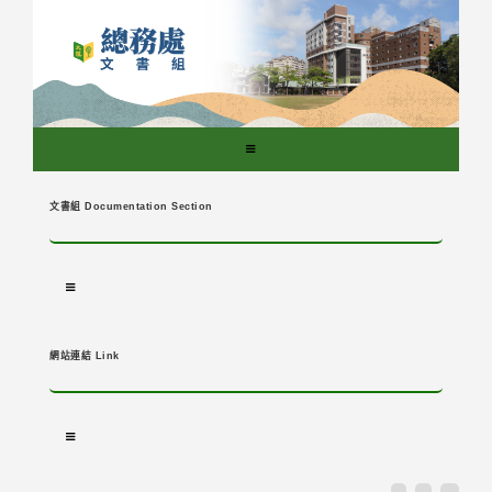
跳
到
主
要
內
容
區
塊
文書組 Documentation Section
網站連結 Link