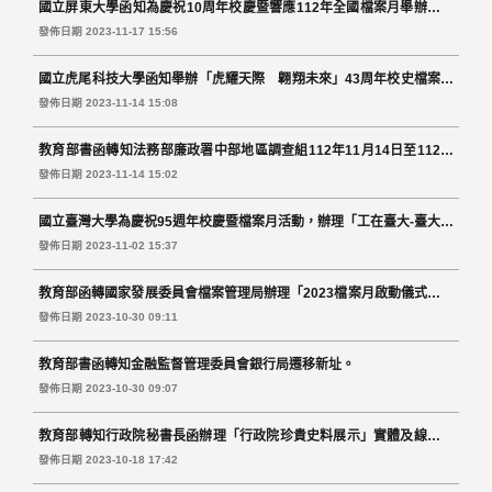
國立屏東大學函知為慶祝10周年校慶暨響應112年全國檔案月舉辦「珍
屏時聚」檔案展。
發佈日期 2023-11-17 15:56
國立虎尾科技大學函知舉辦「虎耀天際 翺翔未來」43周年校史檔案暨
綠色能源展。
發佈日期 2023-11-14 15:08
教育部書函轉知法務部廉政署中部地區調查組112年11月14日至112年
11月17日全日停止電子公文交換作業。
發佈日期 2023-11-14 15:02
國立臺灣大學為慶祝95週年校慶暨檔案月活動，辦理「工在臺大-臺大工
學院80週年檔案文物特展」活動。
發佈日期 2023-11-02 15:37
教育部函轉國家發展委員會檔案管理局辦理「2023檔案月啟動儀式暨周
邊活動」。
發佈日期 2023-10-30 09:11
教育部書函轉知金融監督管理委員會銀行局遷移新址。
發佈日期 2023-10-30 09:07
教育部轉知行政院秘書長函辦理「行政院珍貴史料展示」實體及線上檔
案展。
發佈日期 2023-10-18 17:42