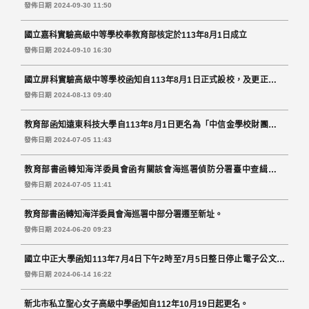
辦「AIx3D科博至 『寶』-紀念漢寶德館長線上檔案展」。
發佈日期 2024-09-30 11:50
國立嘉科實驗高級中等學校奉教育部核定於113年8月1日成立
發佈日期 2024-09-10 16:30
國立屏科實驗高級中等學校函知自113年8月1日正式設校，及更正機關
名稱及代碼，以利公文電子交換。
發佈日期 2024-08-13 09:40
教育部函知遠東科技大學自113年8月1日更名為「中信金學校財團法人
中信科技大學」(CTBC University of Science and Technology)。
發佈日期 2024-07-05 11:43
教育部書函轉知海洋委員會函有關該會海巡署偵防分署臺中查緝隊自
113年6月19日起遷移新址。
發佈日期 2024-07-05 11:41
教育部書函轉知海洋委員會海巡署中部分署遷至新址。
發佈日期 2024-06-20 09:23
國立中正大學函知113年7月4日下午2時至7月5日整日停止電子公文交
換作業。
發佈日期 2024-06-14 16:22
新北市私立聖心女子高級中學函知自112年10月19日起更名。