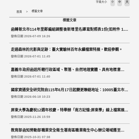
大
字級大小
小
中
標籤文章
首頁
標籤文章
函轉新北市114年里鄰編組調整後新增里名譯寫對照表1份(如附件 1.公
文 2.對照表)
發佈日期 2026-07-09 16:26
走過森林的光影與足跡：臺大實驗林百年永續檔案特展，歡迎參觀。
發佈日期 2026-07-01 11:45
嘉義市政府函送所轄行政區域、聚落、自然地理實體、具有地標意義公
共設施及街道之標準地名清冊(如附件)乙份，請參考。
發佈日期 2026-07-01 11:40
國家資通安全研究院自115年6月17日起變更聯絡地址：10005臺北市中
正區寶慶路25號7樓
發佈日期 2026-06-18 10:23
屏東大學為慶祝12週年校慶，特舉辦「南方記憶:屏東學」線上檔案展，
敬請點閱參觀。
發佈日期 2025-11-26 15:59
教育部函知勞動部職業安全衛生署南區職業衛生中心辦公場域遷至中央
機關河堤辦公大樓。
發佈日期 2025-10-31 07:38