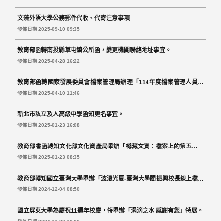
文藻外語大學公務郵件代收、代寄注意事項
發佈日期 2025-09-10 09:35
教育部函轉南投縣草屯鎮公所函，變更機關聯絡地址事宜。
發佈日期 2025-04-28 16:22
教育部函轉國家發展委員會檔案管理局辦理「114年度檔案管理人員專
業認證考試簡章」。
發佈日期 2025-04-10 11:46
新北市私立及人高級中學函知更名事宜。
發佈日期 2025-01-23 16:08
教育部書函轉知文化部文化資產局舉辦「樽藏文資：檔案上的第五酒廠
與文化資產局」特展活動。
發佈日期 2025-01-23 08:35
教育部轉知國立臺灣大學舉辦「波濤光夏-臺灣大學閻振興校長線上檔案
特展」。
發佈日期 2024-12-04 08:50
國立屏東大學為慶祝11週年校慶，特舉辦「涓滴之水 感謝有您」特展。