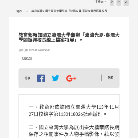
大
字級大小
小
中
教育部轉知國立臺灣大學舉辦「波濤光夏-臺灣大學閻振興校長線上檔案特展」。
首頁
教育部轉知國立臺灣大學舉辦「波濤光夏-臺灣大
學閻振興校長線上檔案特展」。
發布日期 2024-12-04 08:50:00
文書組公告
列印
分享
一、教育部
依據國立臺灣大學
年
月
113
11
日校總字第
號函辦理。
27
1130118026
二、國立臺灣大學
為展出臺大檔案館長期
保存之相關事件及人物手稿影像，藉以發