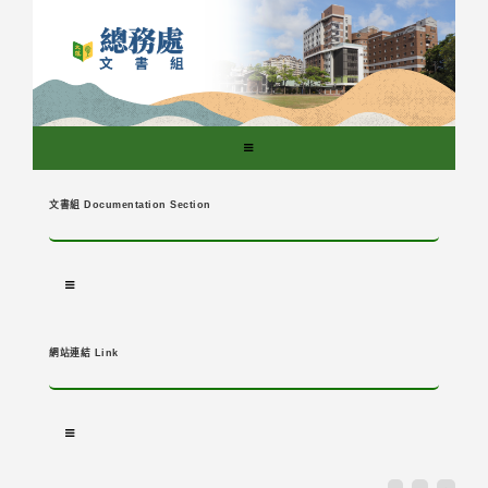
跳
到
主
要
內
容
區
塊
文書組 Documentation Section
網站連結 Link