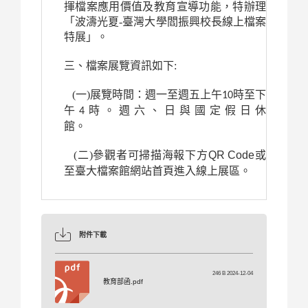
揮檔案應用價值及教育宣導功能，特辦理
「波濤光夏-臺灣大學閻振興校長線上檔案
特展」
。
三、檔案展覽資訊如下:
(一)展覽時間：週一至週五上午
時至下
10
午
時。週六、日與國定假日休
4
館。
(二)參觀者可掃描海報下方
QR
Code
或
至臺大檔案館網站首頁進入線上展區。
附件下載
246 B 2024-12-04
教育部函.pdf